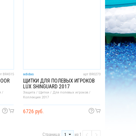
рт BR4515
adidas
арт BR0273
DOOR
ЩИТКИ ДЛЯ ПОЛЕВЫХ ИГРОКОВ
LUX SHINGUARD 2017
 /
Защита / Щитки / Для полевых игроков /
Коллекция 2017
6726 руб.
Страница:
из 1
1