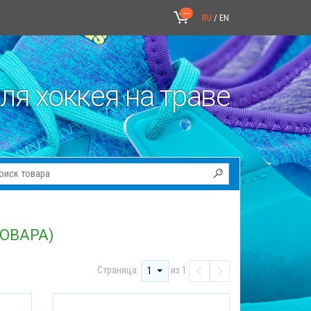
---
ы
RU
/
EN
ля хоккея на траве
ОВАРА)
Страница:
из 1
1