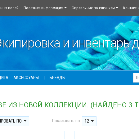
йных полей
Полезная информация
Справочник по клюшкам
Контакт
кипировка и инвентарь д
ЩИТА
АКСЕССУАРЫ
|
БРЕНДЫ
Е ИЗ НОВОЙ КОЛЛЕКЦИИ. (НАЙДЕНО 3 Т
Показывать по:
ИРОВАТЬ ПО
12