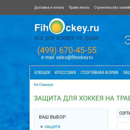
Доставка и оплата
Прайс-листы
Строительство хокке
Э
(499) 670-45-55
e-mail:
sales@fihockey.ru
КЛЮШКИ
КРОССОВКИ
СПОРТИВНАЯ ФОРМА
ЗА
На Главную
ЗАЩИТА ДЛЯ ХОККЕЯ НА ТРАВ
СОРТ
ВАШ ВЫБОР:
ЗАЩИТА