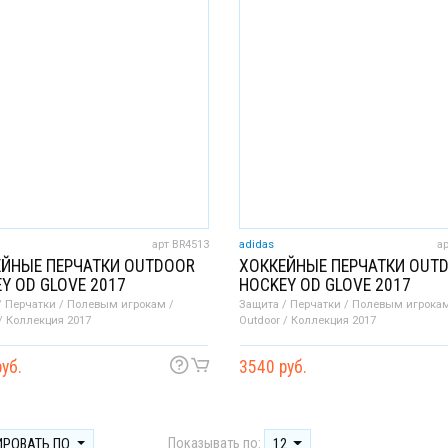
арт BR4513
adidas
а
ЕЙНЫЕ ПЕРЧАТКИ OUTDOOR
ХОККЕЙНЫЕ ПЕРЧАТКИ OUT
Y OD GLOVE 2017
HOCKEY OD GLOVE 2017
/ Перчатки / Полевым игрокам /
Защита / Перчатки / Полевым игрокам
/ Коллекция 2017
Outdoor / Коллекция 2017
уб.
3540 руб.
Показывать по:
ИРОВАТЬ ПО
12