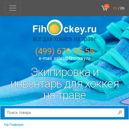
---
RU
/
EN
(499) 670-45-55
e-mail:
sales@fihockey.ru
Экипировка и
инвентарь для хоккея
на траве
На Главную