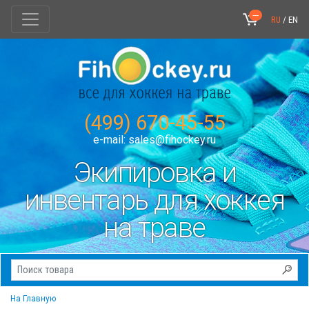
---
RU
/
EN
(499) 670-45-55
e-mail:
sales@fihockey.ru
Экипировка и
инвентарь для хоккея
на траве
На Главную