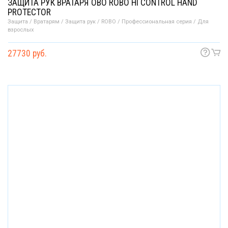
ЗАЩИТА РУК ВРАТАРЯ OBO ROBO HI CONTROL HAND
PROTECTOR
Защита / Вратарям / Защита рук / ROBO / Профессиональная серия / Для
взрослых
27730 руб.