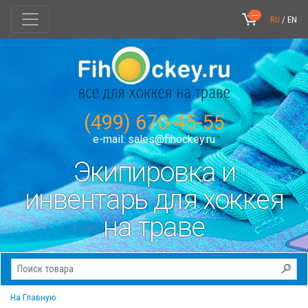
---
RU
/
EN
(499) 670-45-55
e-mail:
sales@fihockey.ru
Экипировка и
инвентарь для хоккея
на траве
На Главную