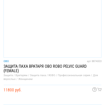
OBO
арт 8874003
ЗАЩИТА ПАХА ВРАТАРЯ OBO ROBO PELVIC GUARD
(FEMALE)
Защита / Вратарям / Защита паха / ROBO / Профессиональная серия / Для
взрослых / Женщинам
11800 руб.