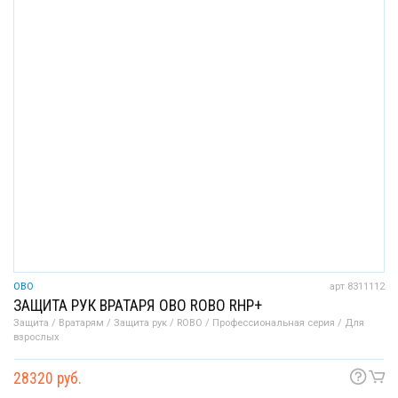
OBO
арт 8311112
ЗАЩИТА РУК ВРАТАРЯ OBO ROBO RHP+
Защита / Вратарям / Защита рук / ROBO / Профессиональная серия / Для
взрослых
28320 руб.