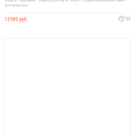
Защита / Вратарям / Защита для локтя / ROBO / Профессиональная серия /
Для взрослых
12980 руб.