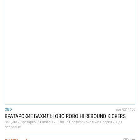
OBO
арт 8211100
ВРАТАРСКИЕ БАХИЛЫ OBO ROBO HI REBOUND KICKERS
Защита / Вратарям / Бахилы / ROBO / Профессиональная серия / Для
взрослых