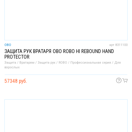
OBO
арт 8311100
ЗАЩИТА РУК ВРАТАРЯ OBO ROBO HI REBOUND HAND
PROTECTOR
Защита / Вратарям / Защита рук / ROBO / Профессиональная серия / Для
взрослых
57348 руб.