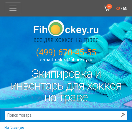
---
RU
/
EN
(499) 670-45-55
e-mail:
sales@fihockey.ru
Экипировка и
инвентарь для хоккея
на траве
На Главную