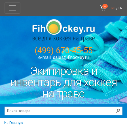
---
RU
/
EN
(499) 670-45-55
e-mail:
sales@fihockey.ru
Экипировка и
инвентарь для хоккея
на траве
На Главную