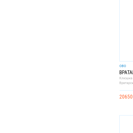
OBO
ВРАТА
Клюшка 
Вратарс
20650