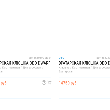
арт 8530390-black
OBO
арт 85303
АРСКАЯ КЛЮШКА OBO DWARF
ВРАТАРСКАЯ КЛЮШКА OBO 
/ Композитная / Для взрослых /
Клюшка / Композитная / Для взрослы
кая
Вратарская
 руб.
14750 руб.