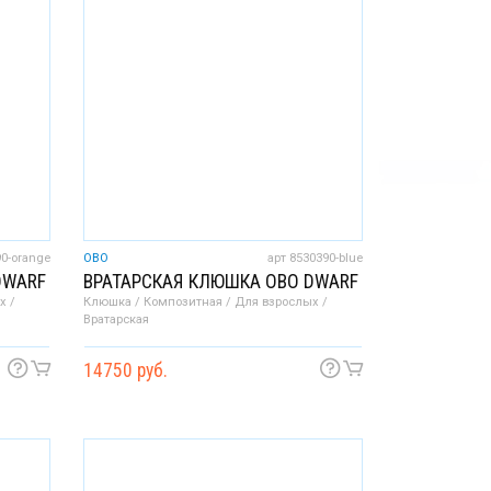
90-orange
OBO
арт 8530390-blue
DWARF
ВРАТАРСКАЯ КЛЮШКА OBO DWARF
х /
Клюшка / Композитная / Для взрослых /
Вратарская
14750 руб.