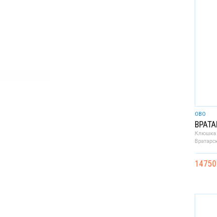
OBO
ВРАТ
Клюшка 
Вратарс
14750