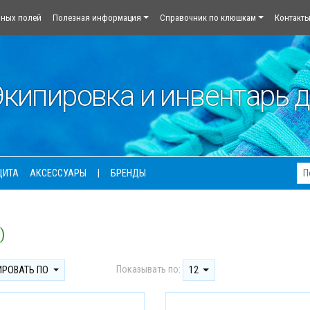
йных полей
Полезная информация
Справочник по клюшкам
Контакт
кипировка и инвентарь д
ЩИТА
АКСЕССУАРЫ
|
БРЕНДЫ
)
Показывать по:
ИРОВАТЬ ПО
12