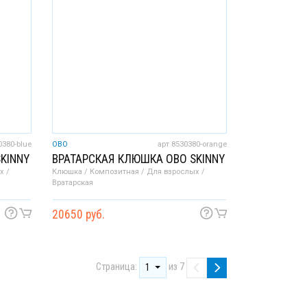
0380-blue
OBO
арт 8530380-orange
KINNY
ВРАТАРСКАЯ КЛЮШКА OBO SKINNY
х /
Клюшка / Композитная / Для взрослых /
Вратарская
20650 руб.
Страница:
из 7
1