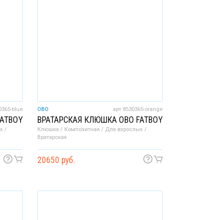
0365-blue
OBO
арт 8530365-orange
FATBOY
ВРАТАРСКАЯ КЛЮШКА OBO FATBOY
х /
Клюшка / Композитная / Для взрослых /
Вратарская
20650 руб.