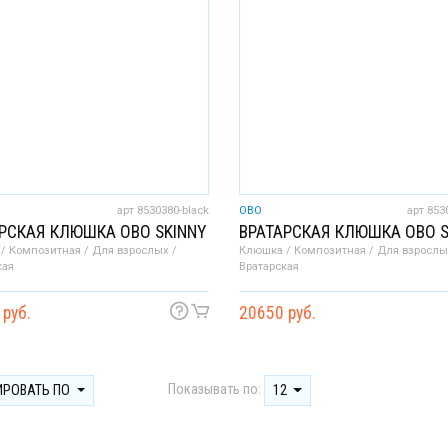
арт 8530380-black
OBO
арт 853
РСКАЯ КЛЮШКА OBO SKINNY
ВРАТАРСКАЯ КЛЮШКА OBO S
/ Композитная / Для взрослых /
Клюшка / Композитная / Для взрослы
кая
Вратарская
 руб.
20650 руб.
Показывать по:
ИРОВАТЬ ПО
12