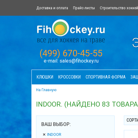
Доставка и оплата
Прайс-листы
Строительство хокке
Э
(499) 670-45-55
e-mail:
sales@fihockey.ru
КЛЮШКИ
КРОССОВКИ
СПОРТИВНАЯ ФОРМА
ЗА
На Главную
INDOOR. (НАЙДЕНО 83 ТОВАРА
СОРТ
ВАШ ВЫБОР:
INDOOR