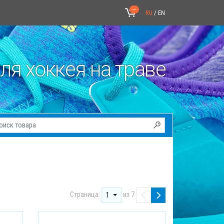
---
ы
RU
/
EN
ля хоккея на траве
Страница:
из 7
1