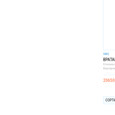
OBO
ВРАТА
Клюшка 
Вратарс
20650
СОРТ