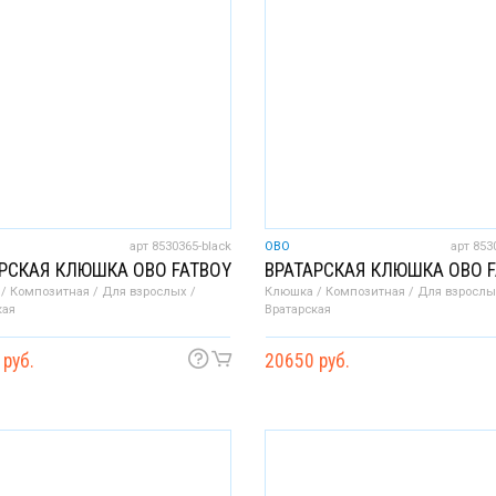
арт 8530365-black
OBO
арт 853
РСКАЯ КЛЮШКА OBO FATBOY
ВРАТАРСКАЯ КЛЮШКА OBO 
/ Композитная / Для взрослых /
Клюшка / Композитная / Для взрослы
кая
Вратарская
 руб.
20650 руб.