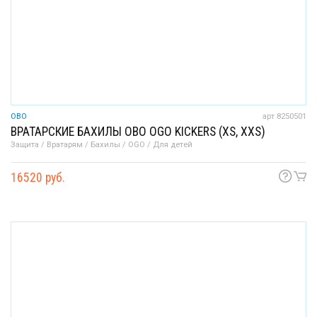
OBO
арт 8250501
ВРАТАРСКИЕ БАХИЛЫ OBO OGO KICKERS (XS, XXS)
Защита / Вратарям / Бахилы / OGO / Для детей
16520 руб.