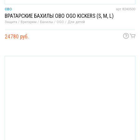
OBO
арт 8240500
ВРАТАРСКИЕ БАХИЛЫ OBO OGO KICKERS (S, M, L)
Защита / Вратарям / Бахилы / OGO / Для детей
24780 руб.