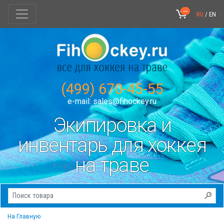
---
RU
/
EN
(499) 670-45-55
e-mail:
sales@fihockey.ru
Экипировка и
инвентарь для хоккея
на траве
На Главную