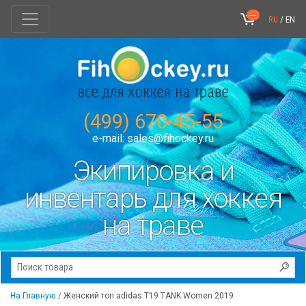
---
RU
/
EN
(499) 670-45-55
e-mail:
sales@fihockey.ru
Экипировка и
инвентарь для хоккея
на траве
На Главную
Женский топ adidas T19 TANK Women 2019