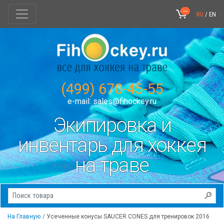
---
RU
/
EN
(499) 670-45-55
e-mail:
sales@fihockey.ru
Экипировка и
инвентарь для хоккея
на траве
На Главную
Усеченные конусы SAUCER CONES для тренировок 2016