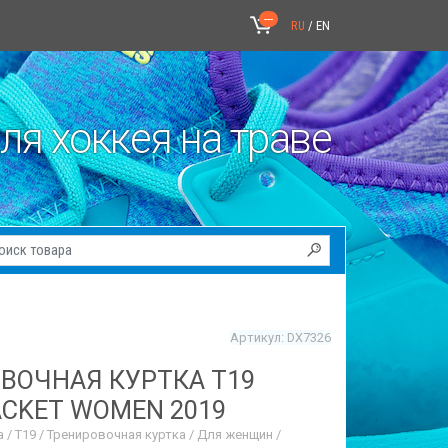
---
ы
RU
/
EN
ля хоккея на траве
Артикул: DX7326
ВОЧНАЯ КУРТКА T19
ACKET WOMEN 2019
/ T19 / Тренировочная куртка / Для женщин /