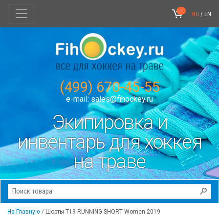
---
RU
/
EN
(499) 670-45-55
e-mail:
sales@fihockey.ru
Экипировка и
инвентарь для хоккея
на траве
На Главную
Шорты T19 RUNNING SHORT Women 2019