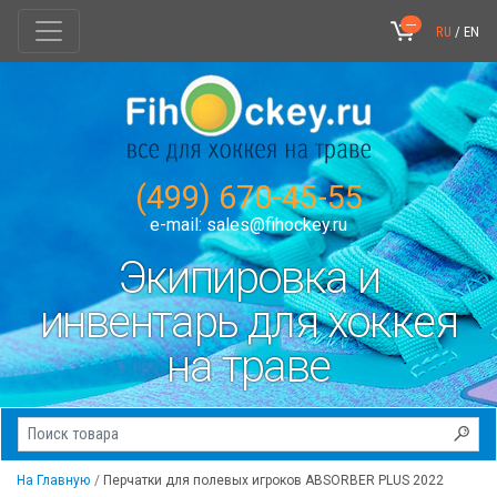
---
RU
/
EN
(499) 670-45-55
e-mail:
sales@fihockey.ru
Экипировка и
инвентарь для хоккея
на траве
На Главную
Перчатки для полевых игроков ABSORBER PLUS 2022