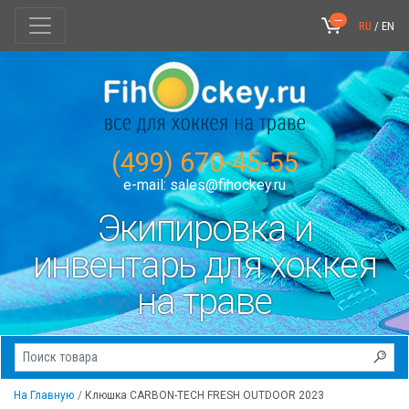
---
RU
/
EN
(499) 670-45-55
e-mail:
sales@fihockey.ru
Экипировка и
инвентарь для хоккея
на траве
На Главную
Клюшка CARBON-TECH FRESH OUTDOOR 2023