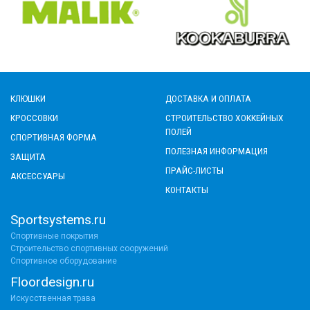
КЛЮШКИ
ДОСТАВКА И ОПЛАТА
КРОССОВКИ
СТРОИТЕЛЬСТВО ХОККЕЙНЫХ
ПОЛЕЙ
СПОРТИВНАЯ ФОРМА
ПОЛЕЗНАЯ ИНФОРМАЦИЯ
ЗАЩИТА
ПРАЙС-ЛИСТЫ
АКСЕССУАРЫ
КОНТАКТЫ
Sportsystems.ru
Спортивные покрытия
Строительство спортивных сооружений
Спортивное оборудование
Floordesign.ru
Искусственная трава