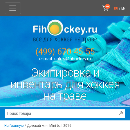
---
RU
/
EN
(499) 670-45-55
e-mail:
sales@fihockey.ru
Экипировка и
инвентарь для хоккея
на траве
На Главную
Детский мяч Mini ball 2016