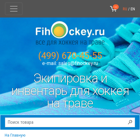
---
RU
/
EN
(499) 670-45-55
e-mail:
sales@fihockey.ru
Экипировка и
инвентарь для хоккея
на траве
На Главную