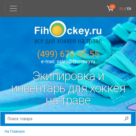
---
RU
/
EN
(499) 670-45-55
e-mail:
sales@fihockey.ru
Экипировка и
инвентарь для хоккея
на траве
На Главную